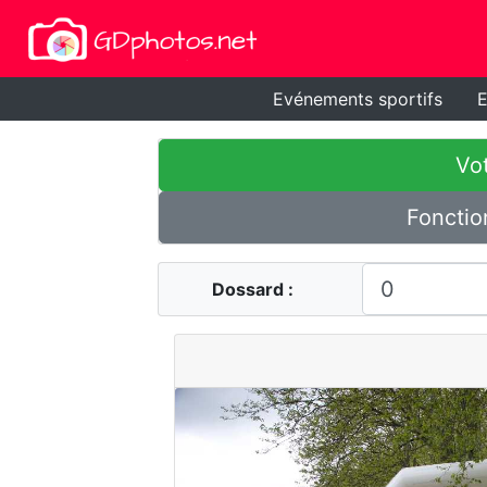
Evénements sportifs
E
Vot
Fonctio
Dossard :