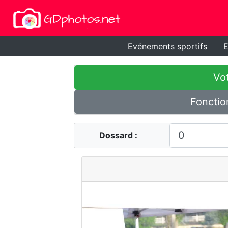
Evénements sportifs
E
Vot
Fonctio
Dossard :