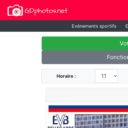
Evénements sportifs
E
Vot
Fonctio
Horaire :