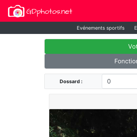
Evénements sportifs
E
Vot
Fonctio
Dossard :