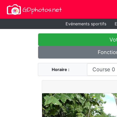
Evénements sportifs
E
Vot
Fonctio
Horaire :