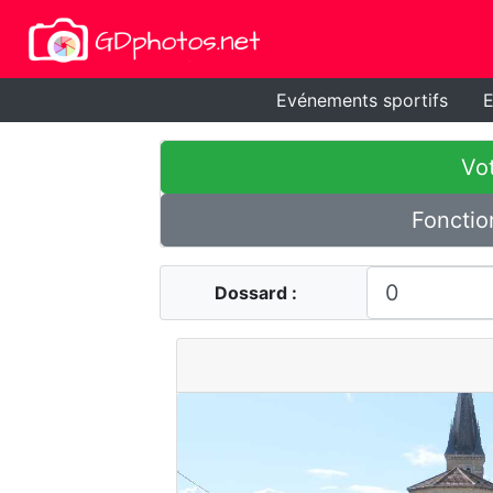
Evénements sportifs
E
Vot
Fonctio
Dossard :