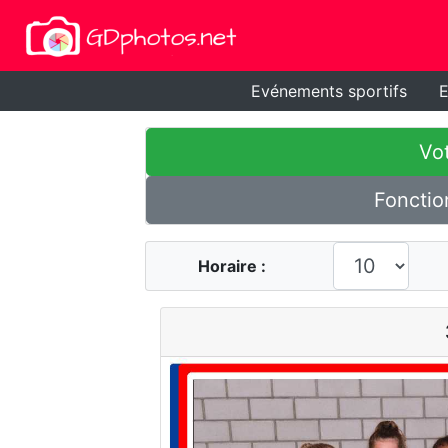
Evénements sportifs
E
Vot
Fonctio
Horaire :