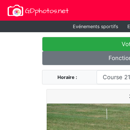
Evénements sportifs
E
Vot
Fonctio
Horaire :