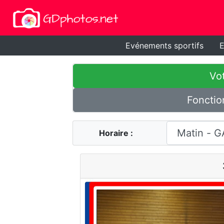
Evénements sportifs
E
Vot
Fonctio
Horaire :