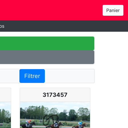
Panier
bs
Filtrer
3173457