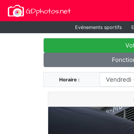
Evénements sportifs
E
Vot
Fonctio
Horaire :