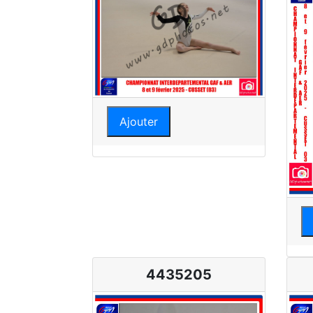
Ajouter
4435205