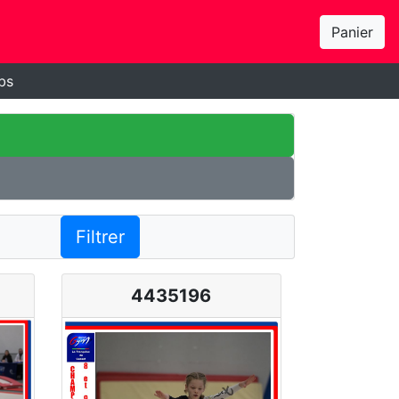
Panier
bs
Filtrer
4435196