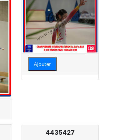
Ajouter
4435427