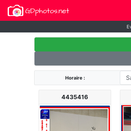
E
Horaire :
4435416