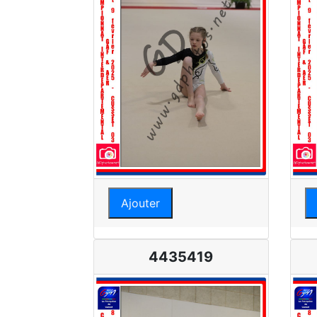
Ajouter
4435419