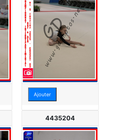
Ajouter
4435204