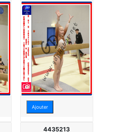
Ajouter
4435213