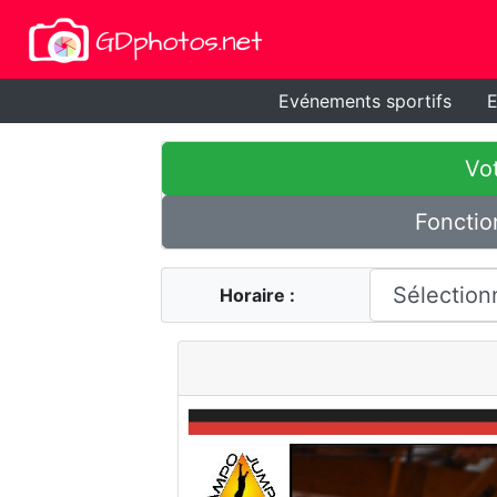
Evénements sportifs
E
Vot
Fonctio
Horaire :