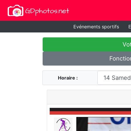
Evénements sportifs
E
Vot
Fonctio
Horaire :