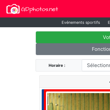
Evénements sportifs
E
Vot
Fonctio
Horaire :