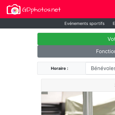
Evénements sportifs
E
Vot
Fonctio
Horaire :