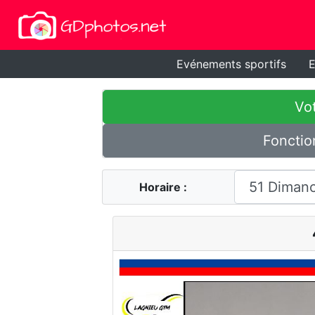
Evénements sportifs
E
Vot
Fonctio
Horaire :