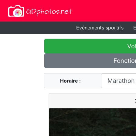
Evénements sportifs
E
Vot
Fonctio
Horaire :