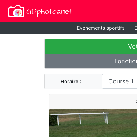
Evénements sportifs
E
Vot
Fonctio
Horaire :