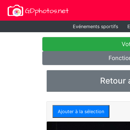
Evénements sportifs
E
Vot
Fonctio
Retour 
Ajouter à la sélection