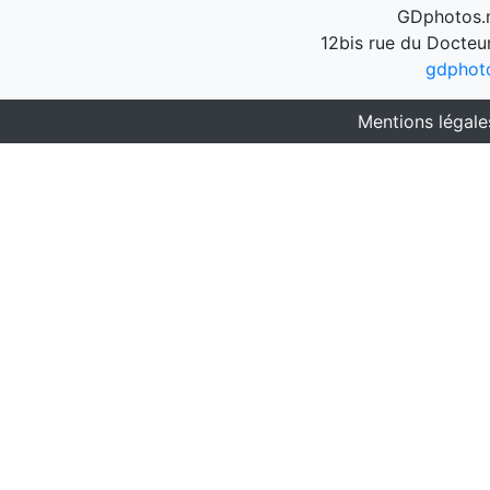
GDphotos.n
12bis rue du Docteu
gdphot
Mentions légale