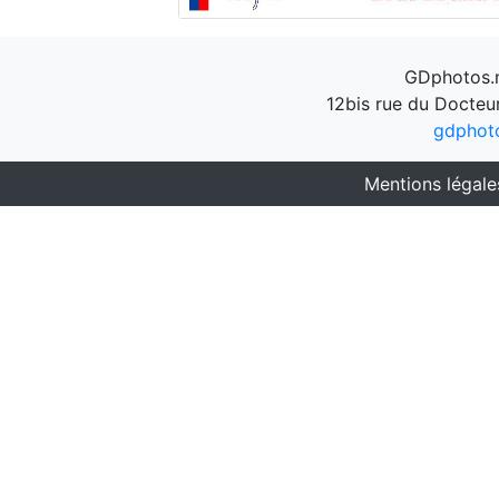
GDphotos.n
12bis rue du Docteu
gdphot
Mentions légale