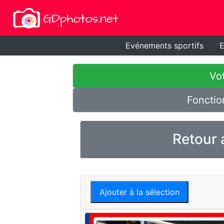
Evénements sportifs
E
Vot
Fonctio
Retour 
Ajouter à la sélection