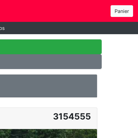
Panier
bs
3154555