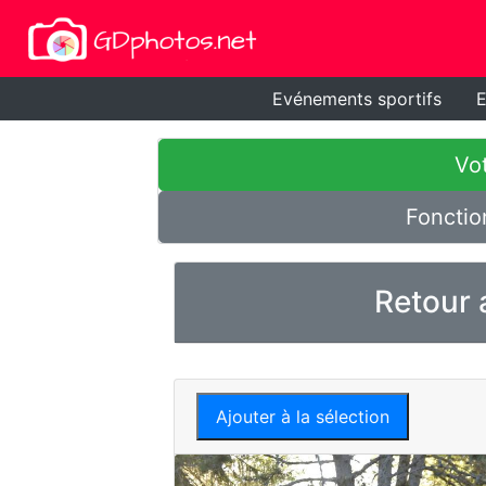
Evénements sportifs
E
Vot
Fonctio
Retour 
Ajouter à la sélection