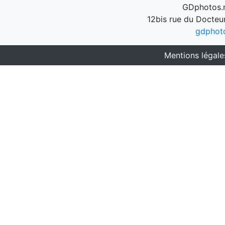
GDphotos.n
12bis rue du Docteu
gdphot
Mentions légale