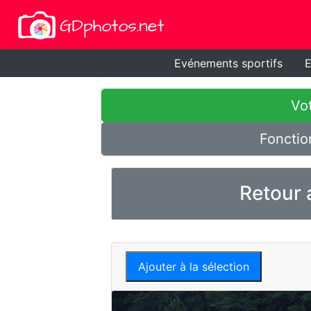
Evénements sportifs
E
Vot
Fonctio
Retour 
Ajouter à la sélection