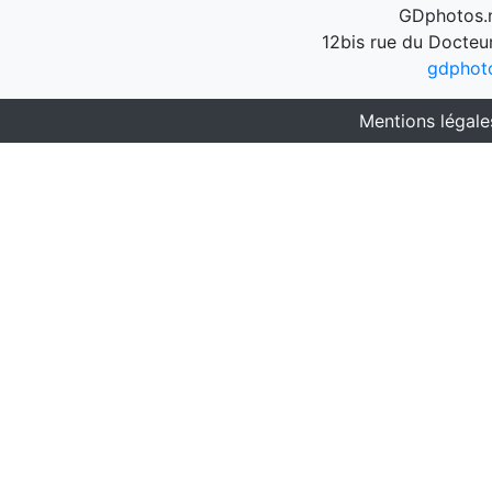
GDphotos.n
12bis rue du Docteu
gdphot
Mentions légale