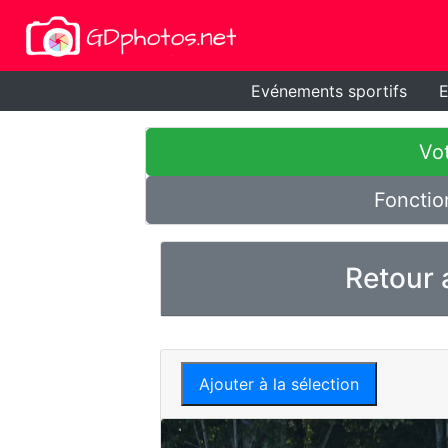
Evénements sportifs
E
Vot
Fonctio
Retour 
Ajouter à la sélection