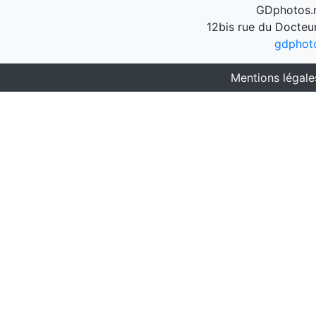
GDphotos.n
12bis rue du Docteu
gdphot
Mentions légale