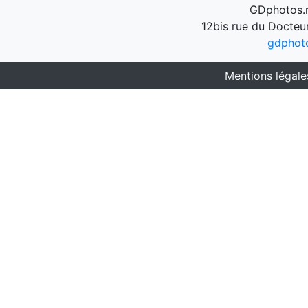
GDphotos.n
12bis rue du Docteu
gdphot
Mentions légale