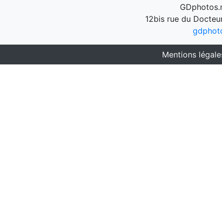
GDphotos.n
12bis rue du Docteu
gdphot
Mentions légale