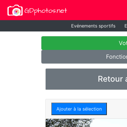
Evénements sportifs
E
Vot
Fonctio
Retour 
Ajouter à la sélection