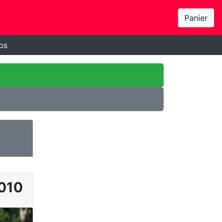
Panier
bs
010