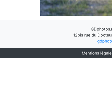
GDphotos.n
12bis rue du Docteu
gdphot
Mentions légale