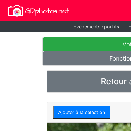
Evénements sportifs
E
Vot
Fonctio
Retour 
Ajouter à la sélection