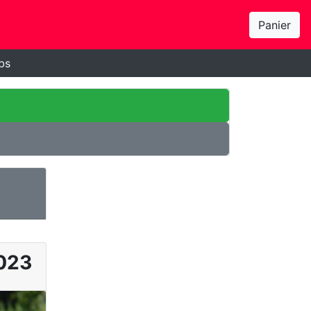
Panier
bs
023