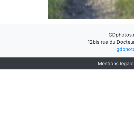
GDphotos.n
12bis rue du Docteu
gdphot
Mentions légale