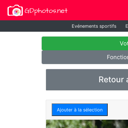
Evénements sportifs
E
Vot
Fonctio
Retour 
Ajouter à la sélection