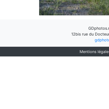
GDphotos.n
12bis rue du Docteu
gdphot
Mentions légale