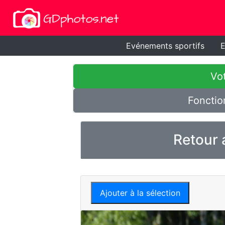
Evénements sportifs
E
Vot
Fonctio
Retour 
Ajouter à la sélection