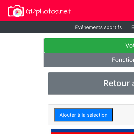
Evénements sportifs
E
Vot
Fonctio
Retour 
Ajouter à la sélection