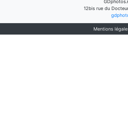
GDphotos.n
12bis rue du Docteu
gdphot
Mentions légale