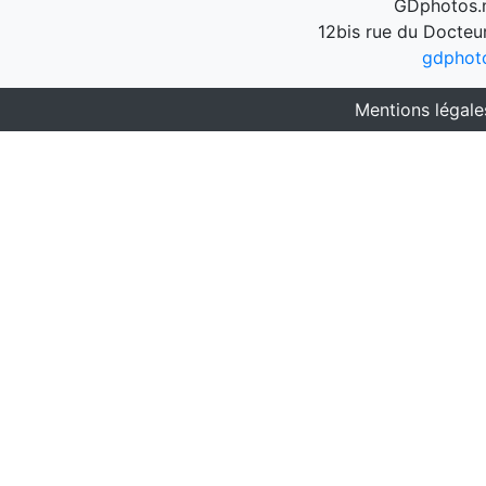
GDphotos.n
12bis rue du Docteu
gdphot
Mentions légale