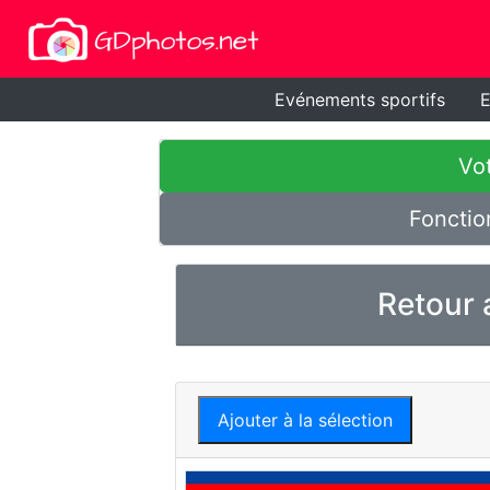
Evénements sportifs
E
Vot
Fonctio
Retour 
Ajouter à la sélection