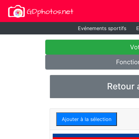
Evénements sportifs
E
Vot
Fonctio
Retour 
Ajouter à la sélection