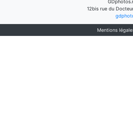
GDphotos.n
12bis rue du Docteu
gdphot
Mentions légale