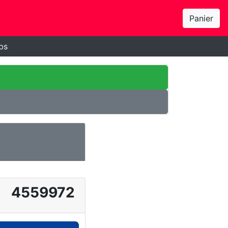
Panier
bs
4559972