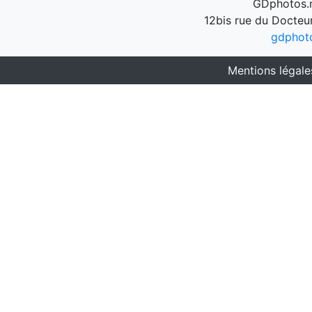
GDphotos.n
12bis rue du Docteu
gdphot
Mentions légale