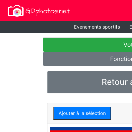
Evénements sportifs
E
Vot
Fonctio
Retour 
Ajouter à la sélection