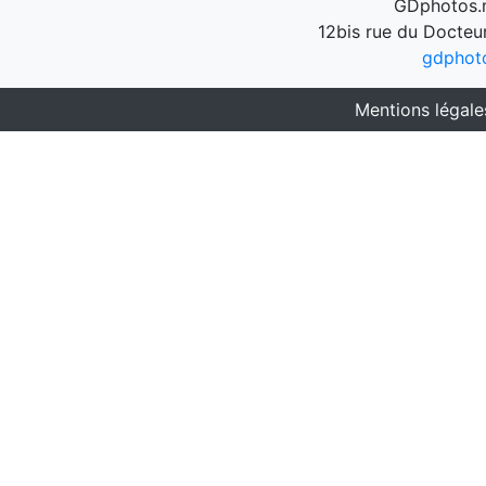
GDphotos.n
12bis rue du Docteu
gdphot
Mentions légale