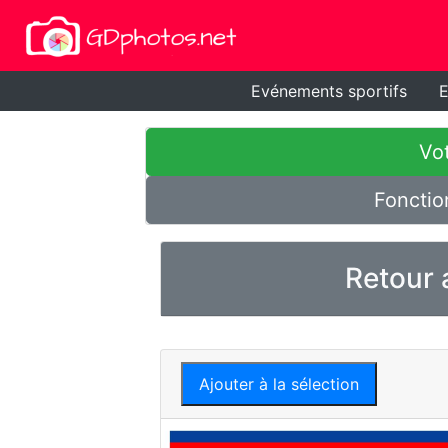
Evénements sportifs
E
Vot
Fonctio
Retour 
Ajouter à la sélection