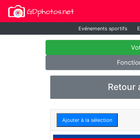
Evénements sportifs
E
Vot
Fonctio
Retour 
Ajouter à la sélection