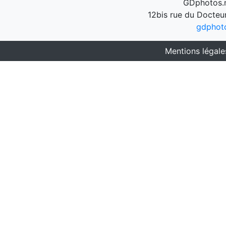
GDphotos.n
12bis rue du Docteu
gdphot
Mentions légale