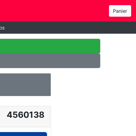
Panier
bs
4560138