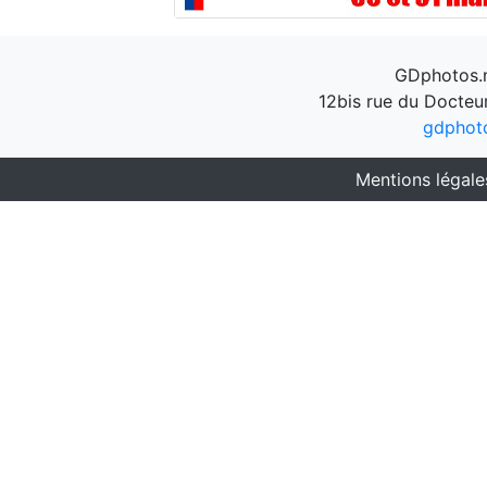
GDphotos.n
12bis rue du Docteu
gdphot
Mentions légale