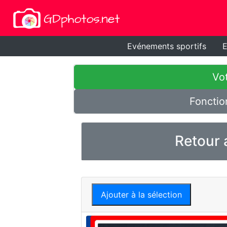
Evénements sportifs
E
Vot
Fonctio
Retour 
Ajouter à la sélection