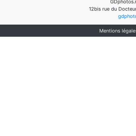
GDphotos.n
12bis rue du Docteu
gdphot
Mentions légale