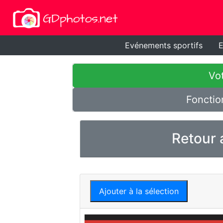
Evénements sportifs
E
Vot
Fonctio
Retour 
Ajouter à la sélection