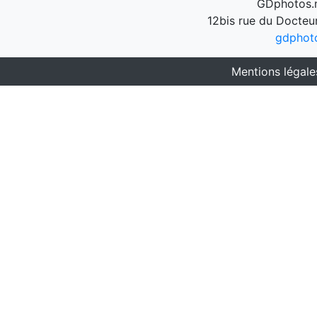
GDphotos.n
12bis rue du Docteu
gdphot
Mentions légale