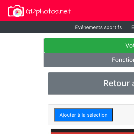
Evénements sportifs
E
Vot
Fonctio
Retour 
Ajouter à la sélection