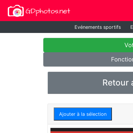
Evénements sportifs
E
Vot
Fonctio
Retour 
Ajouter à la sélection