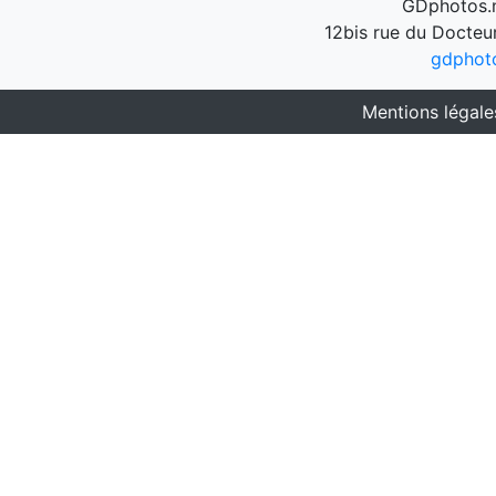
GDphotos.n
12bis rue du Docteu
gdphot
Mentions légale