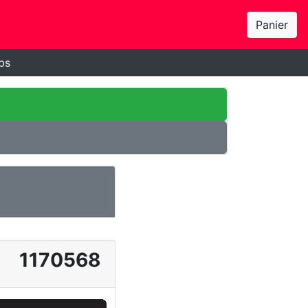
Panier
bs
1170568