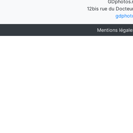
GDphotos.n
12bis rue du Docteu
gdphot
Mentions légale