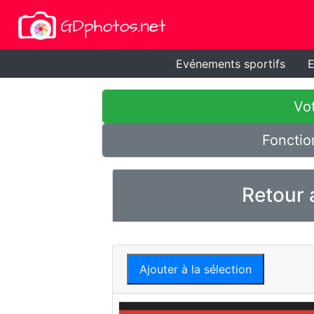
Evénements sportifs
E
Vot
Fonctio
Retour 
Ajouter à la sélection