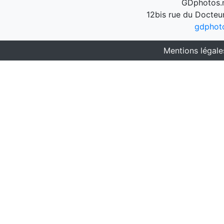
GDphotos.n
12bis rue du Docteu
gdphot
Mentions légale