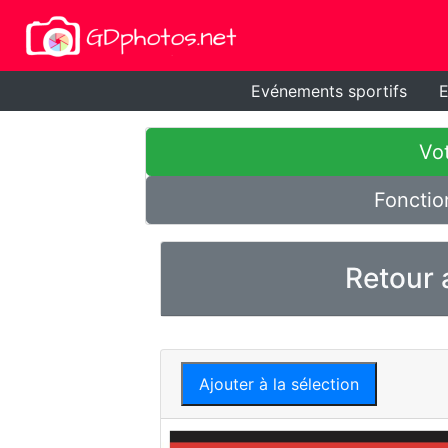
Evénements sportifs
E
Vot
Fonctio
Retour 
Ajouter à la sélection