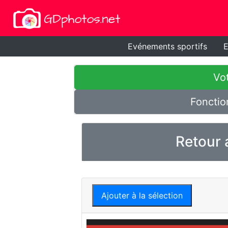
Evénements sportifs
E
Vot
Fonctio
Retour 
Ajouter à la sélection