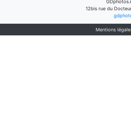
GDphotos.n
12bis rue du Docteu
gdphot
Mentions légale