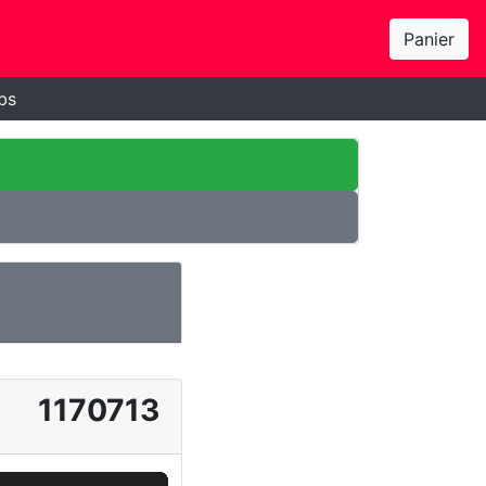
Panier
bs
1170713