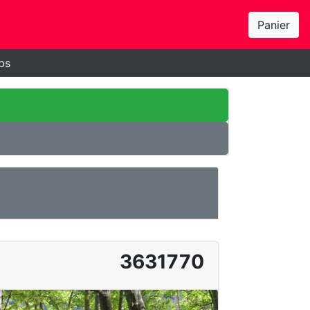
Panier
bs
3631770